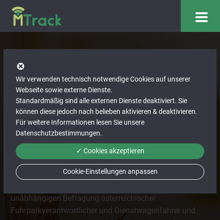
Unser Blog
Wir verwenden technisch notwendige Cookies auf unserer
Webseite sowie externe Dienste.
Standardmäßig sind alle externen Dienste deaktiviert. Sie
MTrack gewinnt den BEST4FLEET-Award 2026
können diese jedoch nach belieben aktivieren & deaktivieren.
als beste Fuhrparksoftware
Für weitere Informationen lesen Sie unsere
Datenschutzbestimmungen
.
Jul 10, 2026
Mit dem BEST4FLEET-Award 2026 in der Kategorie
✓ Cookies akzeptieren
Fuhrparksoftware wurde MTrack auf der diesjährigen
Cookie-Einstellungen anpassen
FLEET Convention in der Wiener Hofburg ausgezeichnet.
Der renommierte Branchenpreis basiert auf einer
unabhängigen Befragung österreichischer
Fuhrparkverantwortlicher und Dienstwagenfahrer und