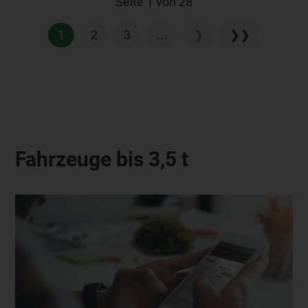
Seite 1 von 28
1
2
3
...
❯
❯❯
Fahrzeuge bis 3,5 t