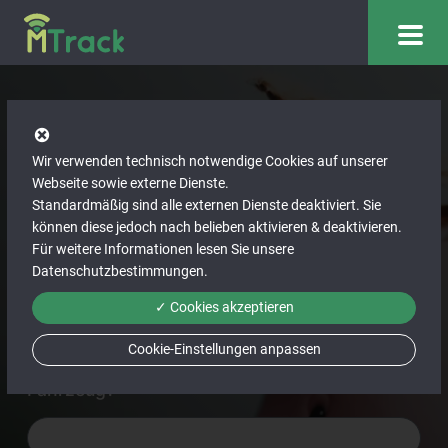
Ersparnisrechner
Wir verwenden technisch notwendige Cookies auf unserer
Webseite sowie externe Dienste.
Standardmäßig sind alle externen Dienste deaktiviert. Sie
Wie viele Fahrzeuge werden von Ihren
können diese jedoch nach belieben aktivieren & deaktivieren.
Für weitere Informationen lesen Sie unsere
Mitarbeitern benutzt?
*
Datenschutzbestimmungen
.
✓ Cookies akzeptieren
Cookie-Einstellungen anpassen
Wie viele Mitarbeiter sind durchschnittlich im
Fahrzeug?
*