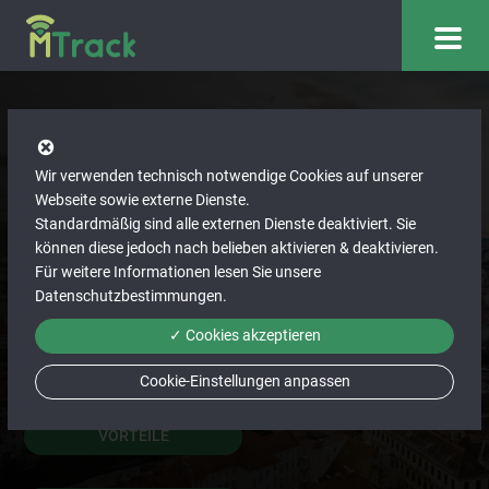
GPS-Ortung
Wir verwenden technisch notwendige Cookies auf unserer
Webseite sowie externe Dienste.
Standardmäßig sind alle externen Dienste deaktiviert. Sie
Mit der Echtzeit-Ortung und -Verfolgung von MTrack
können diese jedoch nach belieben aktivieren & deaktivieren.
lokalisieren Sie Ihre Objekte wie Fahrzeuge, Anhänger,
Für weitere Informationen lesen Sie unsere
Werkzeuge auf einem übersichtlichen Dashboard. Sie
Datenschutzbestimmungen
.
erkennen den Standort und Bewegungsablauf Ihres
✓ Cookies akzeptieren
Fuhrparks.
Cookie-Einstellungen anpassen
VORTEILE