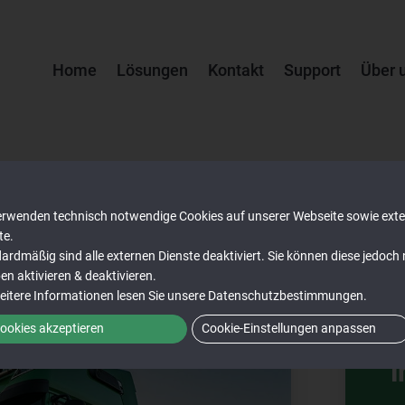
Home
Lösungen
Kontakt
Support
Über 
rstehen:
erwenden technisch notwendige Cookies auf unserer Webseite sowie ext
te.
ardmäßig sind alle externen Dienste deaktiviert. Sie können diese jedoch
Vermeidung
ben aktivieren & deaktivieren.
D
eitere Informationen lesen Sie unsere
Datenschutzbestimmungen
.
ookies akzeptieren
Cookie-Einstellungen anpassen
i