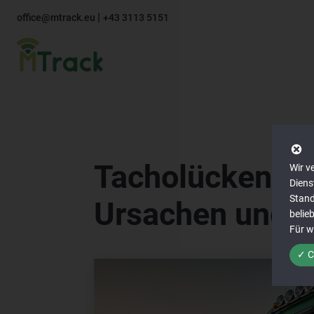
|
office@mtrack.eu
+43 3113 5151
Tacholücken ve
Wir v
Diens
Stand
Ursachen und 
belie
Für w
✓ C