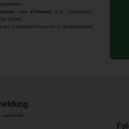
rscheiden.
nnamen
oder
Firmenort
(z. B. Leerzeichen,
men führen.
 pro Zusatzkarte kann durch die eingesetzte
meldung
m Laufenden
Fol