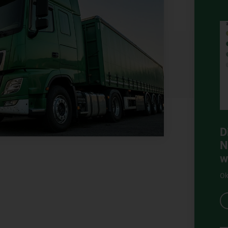
D
N
w
Ok