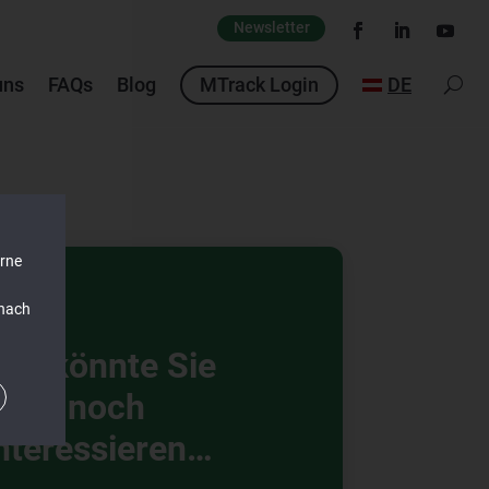
Newsletter
uns
FAQs
Blog
MTrack Login
DE
erne
 nach
as könnte Sie
auch noch
nteressieren…