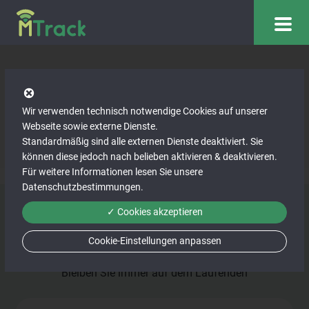
„In der Lohnverrechnung
Wir verwenden technisch notwendige Cookies auf unserer
sehen wir große Fortschritte.“
Webseite sowie externe Dienste.
Standardmäßig sind alle externen Dienste deaktiviert. Sie
können diese jedoch nach belieben aktivieren & deaktivieren.
Für weitere Informationen lesen Sie unsere
Datenschutzbestimmungen
.
✓ Cookies akzeptieren
Cookie-Einstellungen anpassen
Newsletter-Anmeldung
Bleiben Sie immer auf dem Laufenden