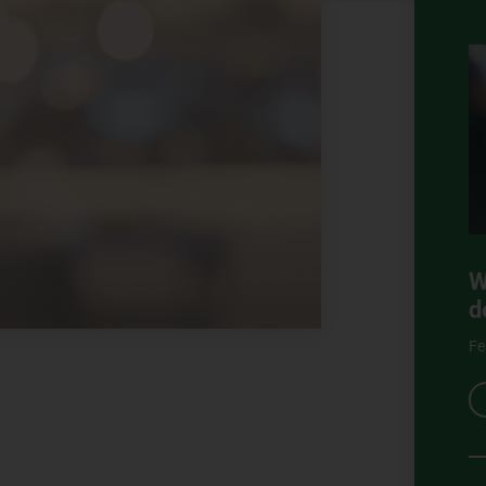
W
d
Fe