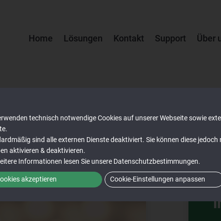
Home
Lösungen
Kontakt
Support
Über 
ll Strafen
erwenden technisch notwendige Cookies auf unserer Webseite sowie ext
te.
ardmäßig sind alle externen Dienste deaktiviert. Sie können diese jedoch
ben aktivieren & deaktivieren.
D
eitere Informationen lesen Sie unsere
Datenschutzbestimmungen
.
ookies akzeptieren
Cookie-Einstellungen anpassen
i