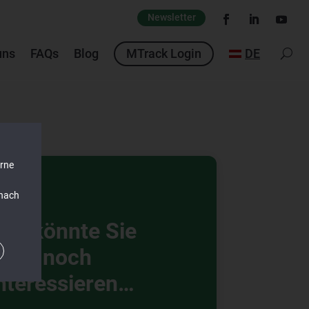
Newsletter
uns
FAQs
Blog
MTrack Login
DE
erne
 nach
as könnte Sie
auch noch
nteressieren…