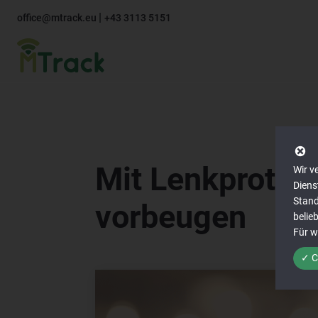
|
office@mtrack.eu
+43 3113 5151
Mit Lenkprotoko
Wir v
Diens
Stand
vorbeugen
belie
Für w
✓ C