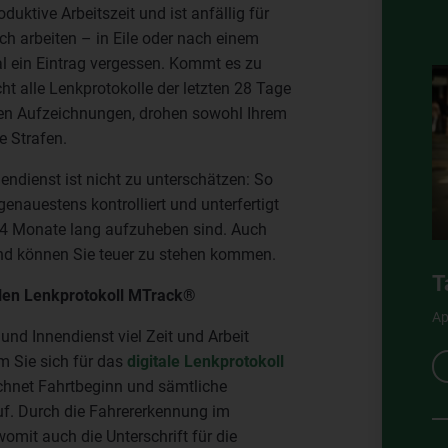
uktive Arbeitszeit und ist anfällig für
ich arbeiten – in Eile oder nach einem
l ein Eintrag vergessen. Kommt es zu
cht alle Lenkprotokolle der letzten 28 Tage
den Aufzeichnungen, drohen sowohl Ihrem
e Strafen.
endienst ist nicht zu unterschätzen: So
enauestens kontrolliert und unterfertigt
24 Monate lang aufzuheben sind. Auch
und können Sie teuer zu stehen kommen.
T
alen Lenkprotokoll MTrack®
Ap
und Innendienst viel Zeit und Arbeit
m Sie sich für das
digitale Lenkprotokoll
hnet Fahrtbeginn und sämtliche
f. Durch die Fahrererkennung im
womit auch die Unterschrift für die